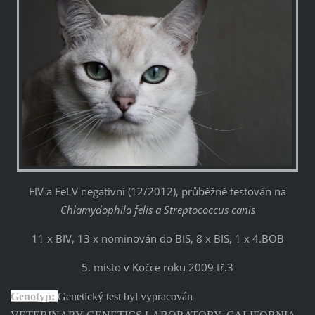
FIV a FeLV negativní (12/2012), průběžně testován na
Chlamydoph
i
la fel
i
s a Streptococcus can
i
s
11 x B
I
V, 13 x nom
i
nován do B
I
S, 8 x B
I
S, 1 x 4.BOB
5. místo v Kočce roku 2009 tř.3
Genotyp:
Genet
i
cký test byl vypracován