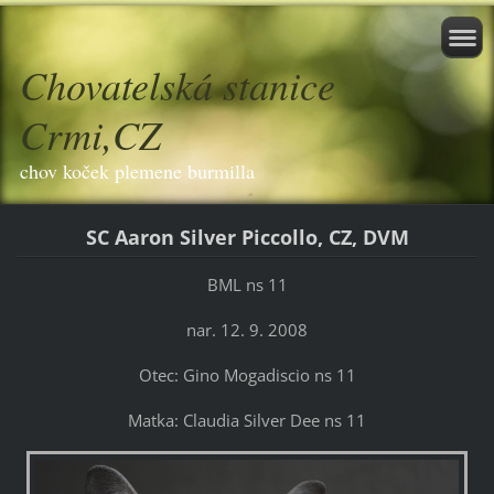
Chovatelská stanice
Crmi,CZ
chov koček plemene burmilla
SC Aaron Silver Piccollo, CZ, DVM
BML ns 11
nar. 12. 9. 2008
Otec: G
i
no Mogad
i
sc
i
o ns 11
Matka: Claud
i
a S
i
lver Dee ns 11