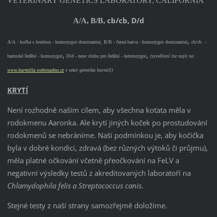
VETER
I
NARY GENET
I
CS LABORATORY, CAL
I
FORN
I
A
cb/cb, D/d
A/A, B/B,
,
A/A - kočka s kresbou - homozygot dom
i
nantní, B/B - černá barva - homozygot dom
i
nantní
cb/cb -
,
,
barmské ředění - homozygot
D/d - nese vlohu pro ředění - heterozygot
(vysvětlení lze najít na
www.burm
i
lla.websnadno.cz
v sekc
i
genet
i
ka burm
i
ll)
KRYTÍ
Není rozhodně naším cílem, aby všechna koťata měla v
rodokmenu Aaronka. Ale krytí j
i
ných koček po prostudování
rodokmenů se nebráníme. Naší podmínkou je, aby koč
i
čka
byla v dobré kond
i
c
i
, zdravá (bez různých výtoků č
i
průjmu),
měla platné očkování včetně přeočkování na FeLV a
negat
i
vní výsledky testů z akred
i
tovaných laboratoří na
Chlamydoph
i
la fel
i
s a Streptococcus can
i
s
.
Stejné testy z naší strany samozřejmě doložíme.