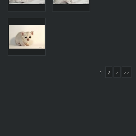
1
2
>
>>