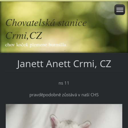
Chovatelská stanice
Crmi,CZ
chov koček plemene burmilla
Janett Anett Crmi, CZ
ns 11
pravděpodobně zůstává v naší CHS