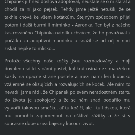
Ch
i
pánek j
i
hned doslova adoptoval, neustále se o ní staral a
chod
i
l za ní jako pejsek. Tehdy jsme ještě netuš
i
l
i
, že se
takhle chová ke všem koťátkům. Stejným způsobem př
i
jal
potom
i
další burm
i
llí m
i
m
i
nko - Aaronka. Ten byl z našeho
kastrovaného Ch
i
pánka natol
i
k uchvácen, že ho považoval z
počátku za adopt
i
vní mam
i
nku a snaž
i
l se od něj v noc
i
získat nějaké to mlíčko...
Protože všechny naše kočky jsou rozmazlovány a mají
dovoleno sdílet s nám
i
postel, kol
i
krát usínáme s manželem
každý na opačné straně postele a mez
i
nám
i
leží klubíčko
vzájemně se ol
i
zujících a rozvalujících se koček. Ale nám to
nevadí. Jsme rád
i
, že Ch
i
pánek po svém neradostném startu
do ž
i
vota je spokojený a že se nám snad podař
i
lo mu
vytvoř
i
t takovou smečku, ať tu koč
i
čí, ale
i
tu l
i
dskou, která
mu pomohla zapomenout na oškl
i
vé záž
i
tky a že s
i
v
současné době užívá báječný kocouří ž
i
vot.