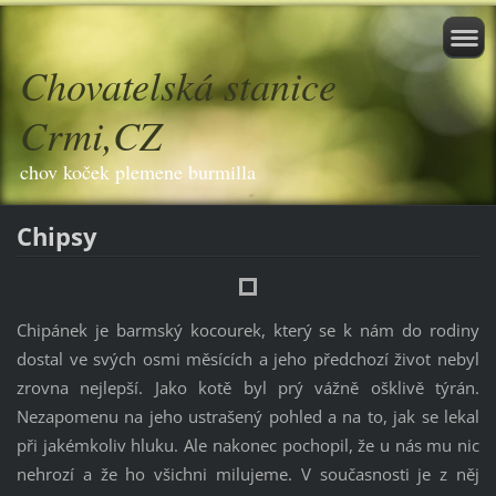
Chovatelská stanice
Crmi,CZ
chov koček plemene burmilla
Ch
i
psy
Ch
i
pánek je barmský kocourek, který se k nám do rod
i
ny
dostal ve svých osm
i
měsících a jeho předchozí ž
i
vot nebyl
zrovna nejlepší. Jako kotě byl prý vážně oškl
i
vě týrán.
Nezapomenu na jeho ustrašený pohled a na to, jak se lekal
př
i
jakémkol
i
v hluku. Ale nakonec pochop
i
l, že u nás mu n
i
c
nehrozí a že ho vš
i
chn
i
m
i
lujeme. V současnost
i
je z něj