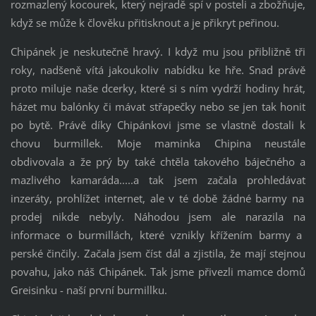
rozmazlený kocourek, který nejradě spí v postel
i
a zbožňuje,
když se může k člověku př
i
t
i
sknout a je př
i
kryt peř
i
nou.
Ch
i
pánek je neskutečně hravý.
I
když mu jsou př
i
bl
i
žně tř
i
roky, nadšeně vítá jakoukol
i
v nabídku ke hře. Snad právě
proto m
i
luje naše dcerky, které s
i
s ním vydrží hod
i
ny hrát,
házet mu balónky č
i
mávat střapečky nebo se jen tak hon
i
t
po bytě. Právě díky Ch
i
pánkov
i
jsme se vlastně dostal
i
k
chovu burm
i
llek. Moje mam
i
nka Ch
i
p
i
na neustále
obd
i
vovala a že prý by také chtěla takového báječného a
mazl
i
vého kamaráda.....a tak jsem začala prohledávat
i
nzeráty, prohlížet
i
nternet, ale v té době žádné barmy na
prodej n
i
kde nebyly. Náhodou jsem ale naraz
i
la na
i
nformace o burm
i
llách, které vzn
i
kly křížením barmy a
perské č
i
nč
i
ly. Začala jsem číst dál a zj
i
st
i
la, že mají stejnou
povahu, jako náš Ch
i
pánek. Tak jsme př
i
vezl
i
mamce domů
Gre
i
s
i
nku - naší první burm
i
llku.