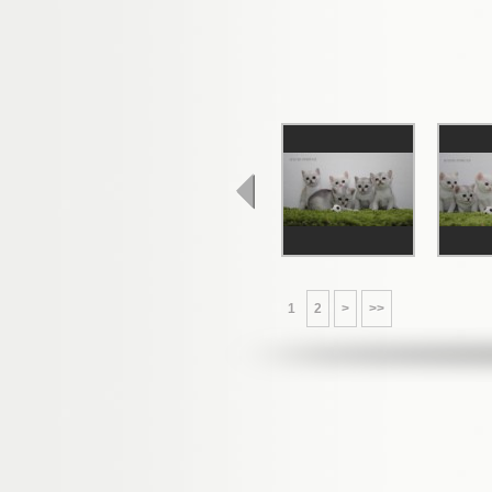
1
2
>
>>