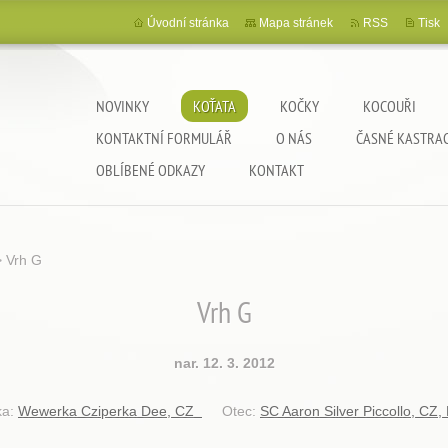
Úvodní stránka
Mapa stránek
RSS
Tisk
NOVINKY
KOŤATA
KOČKY
KOCOUŘI
KONTAKTNÍ FORMULÁŘ
O NÁS
ČASNÉ KASTRA
OBLÍBENÉ ODKAZY
KONTAKT
>
Vrh G
V
r
h G
n
a
r
. 12. 3. 2012
k
a
:
Wewe
r
k
a
C
z
ipe
r
k
a
Dee, C
Z
Otec:
SC
A
a
r
on Silve
r
Piccollo, C
Z
,