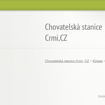
Chovatelská stanice
Crmi,CZ
chov koček plemene burmilla
Chovatelská stanice Crmi, CZ
>
Koťata
M
a
t