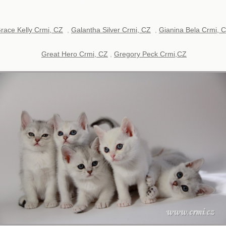
r
a
ce Kelly Crmi, CZ
,
G
a
l
a
nth
a
Silver Crmi, CZ
,
Gi
a
nin
a
Bel
a
Crmi, 
Gre
a
t Hero Crmi, CZ
,
Gregory Peck Crmi,CZ