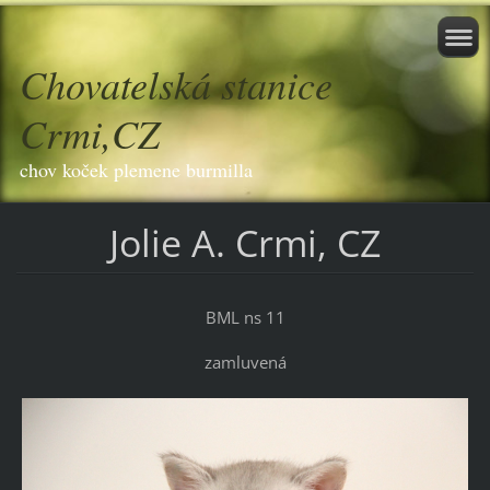
Chovatelská stanice
Crmi,CZ
chov koček plemene burmilla
Jolie A. Crmi, CZ
BML ns 11
zamluvená