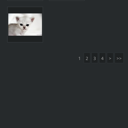
1
2
3
4
>
>>