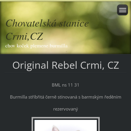
Chovatelská stanice
Crmi,CZ
chov koček plemene burmilla
Original Rebel Crmi, CZ
BML ns 11 31
Burmilla stříbřitá černě stínovaná s barmským ředěním
rezervovaný