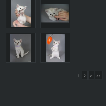
1
2
>
>>