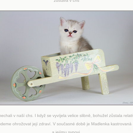
zůstává v chs
chali v naší chs. I když se vyvíjela velice slibně, bohužel zůstala rel
 nebudeme ohrožovat její zdraví. V současné době je Madlenka kastrovan
a jejímu synovi.