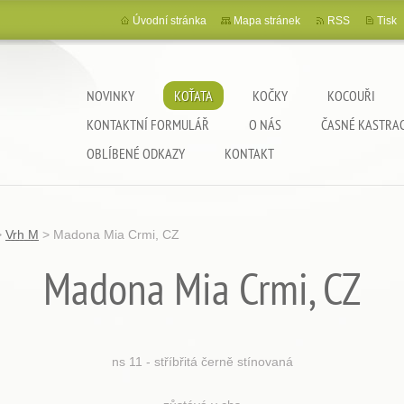
Úvodní stránka
Mapa stránek
RSS
Tisk
NOVINKY
KOŤATA
KOČKY
KOCOUŘI
KONTAKTNÍ FORMULÁŘ
O NÁS
ČASNÉ KASTRA
OBLÍBENÉ ODKAZY
KONTAKT
>
Vrh M
>
Madona Mia Crmi, CZ
Madona Mia Crmi, CZ
ns 11 - stříbřitá černě stínovaná