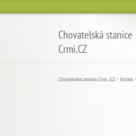
Chovatelská stanice
Crmi,CZ
chov koček plemene burmilla
Chovatelská stanice Crmi, CZ
>
Koťata