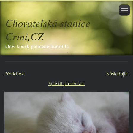
Chovatelská stanice
Crmi,CZ
chov koček plemene burmilla
Předchozí
Následující
Spustit prezentaci