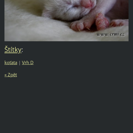
Štítky
:
koťata
|
Vrh D
« Zpět