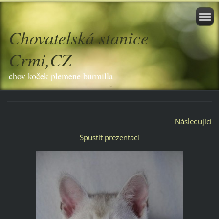
Chovatelská stanice
Crmi,CZ
chov koček plemene burmilla
Následující
Spustit prezentaci