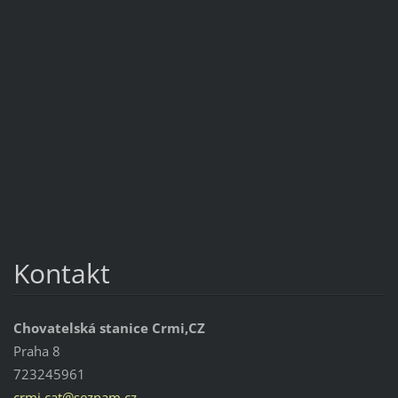
Kontakt
Chovatelská stanice Crmi,CZ
Praha 8
723245961
crmi.cat
@seznam.
cz