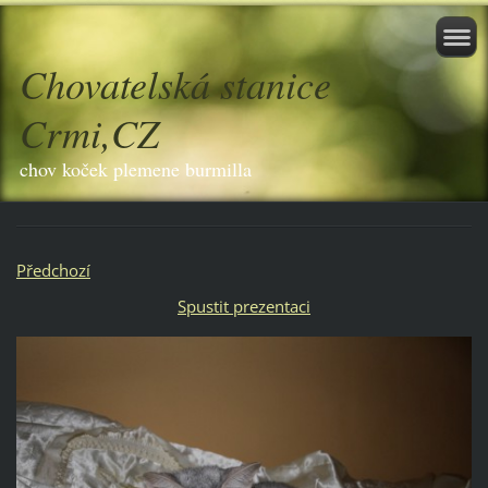
Chovatelská stanice
Crmi,CZ
chov koček plemene burmilla
Předchozí
Spustit prezentaci