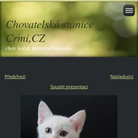
Chovatelská stanice
Crmi,CZ
chov koček plemene burmilla
Předchozí
Následující
Spustit prezentaci