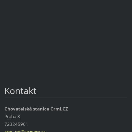
Kontakt
Chovatelská stanice Crmi,CZ
Praha 8
723245961
crmi.cat
@seznam.
cz