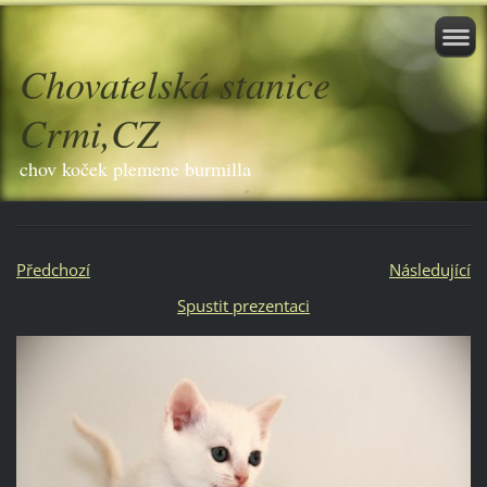
Chovatelská stanice
Crmi,CZ
chov koček plemene burmilla
Předchozí
Následující
Spustit prezentaci