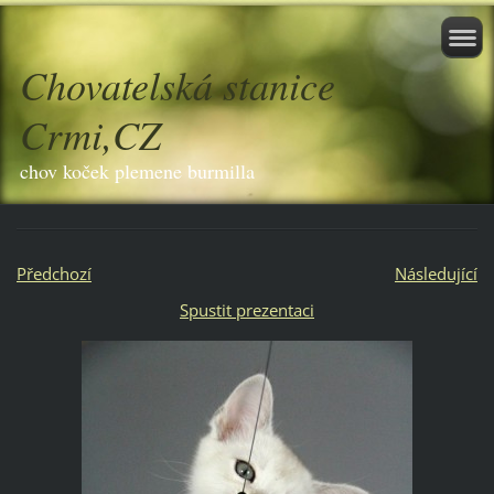
Chovatelská stanice
Crmi,CZ
chov koček plemene burmilla
Předchozí
Následující
Spustit prezentaci