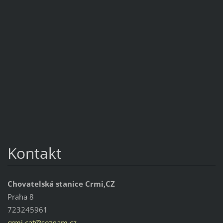
Kontakt
Chovatelská stanice Crmi,CZ
Praha 8
723245961
crmi.cat
@seznam.
cz