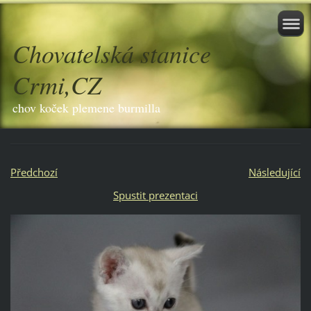
Chovatelská stanice
Crmi,CZ
chov koček plemene burmilla
Předchozí
Následující
Spustit prezentaci