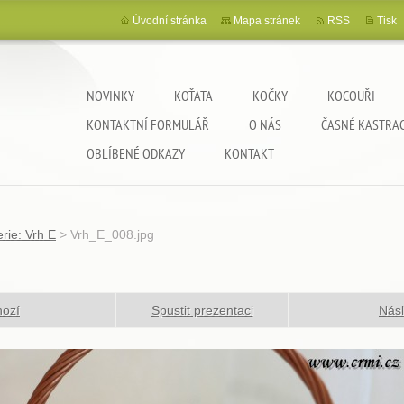
Úvodní stránka
Mapa stránek
RSS
Tisk
NOVINKY
KOŤATA
KOČKY
KOCOUŘI
KONTAKTNÍ FORMULÁŘ
O NÁS
ČASNÉ KASTRA
OBLÍBENÉ ODKAZY
KONTAKT
rie: Vrh E
>
Vrh_E_008.jpg
hozí
Spustit prezentaci
Násl