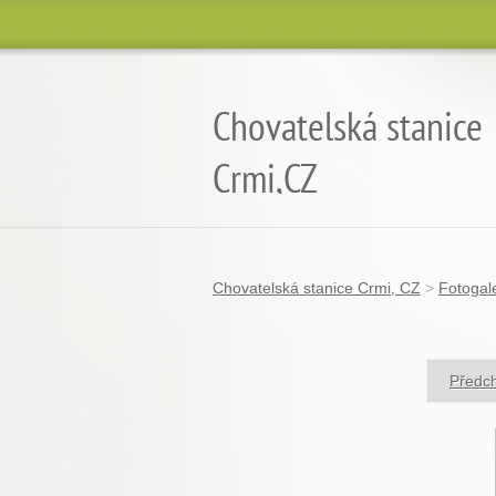
Chovatelská stanice
Crmi,CZ
chov koček plemene burmilla
Chovatelská stanice Crmi, CZ
>
Fotogale
Předc