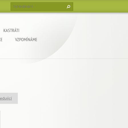
KASTRÁTI
CE
VZPOMÍNÁME
edující